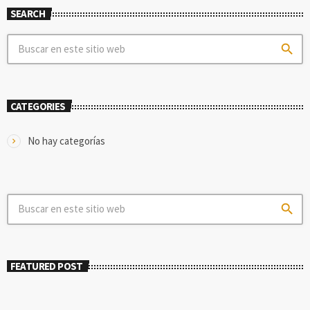
SEARCH
search
CATEGORIES
No hay categorías
search
FEATURED POST