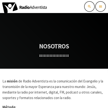
search
menu
NOSOTROS
La
misión
de Radio Adventista es la comunicación del Evangelio y la
transmisión de la mayor Esperanza para nuestro mundo: Jesús,
mediante la radio por internet, digital, FM, podcast u otros canales,
soportes y formatos relacionados con la radio.
Método
: