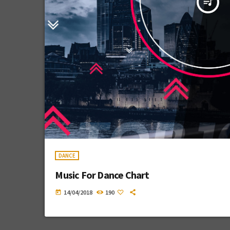
queue_music
DANCE
Music For Dance Chart
14/04/2018
190
today