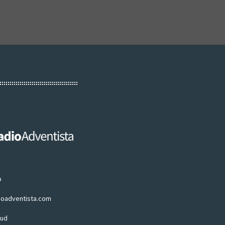
p
ioadventista.com
oud