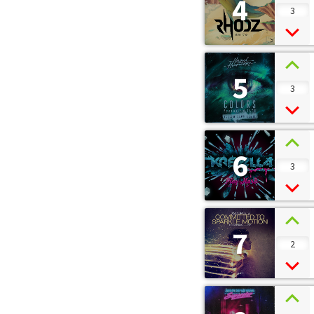
4
3
5
3
6
3
7
2