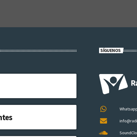
SÍGUENOS
Whatsap
ntes
info@rad
SoundCl