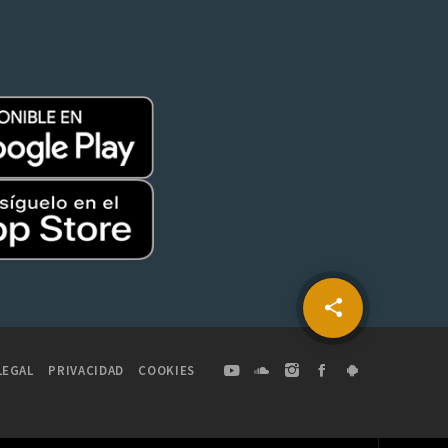
share
email
LEGAL
PRIVACIDAD
COOKIES