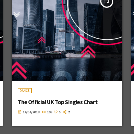
queue_music
DANCE
The Official UK Top Singles Chart
14/04/2018
109
5
2
today