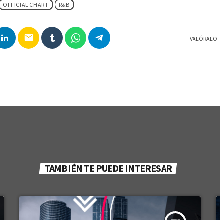
OFFICIAL CHART
R&B
email
VALÓRALO
TAMBIÉN TE PUEDE INTERESAR