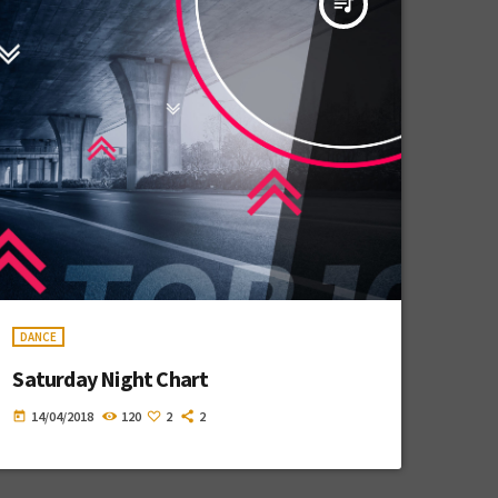
queue_music
DANCE
Saturday Night Chart
14/04/2018
120
2
2
today