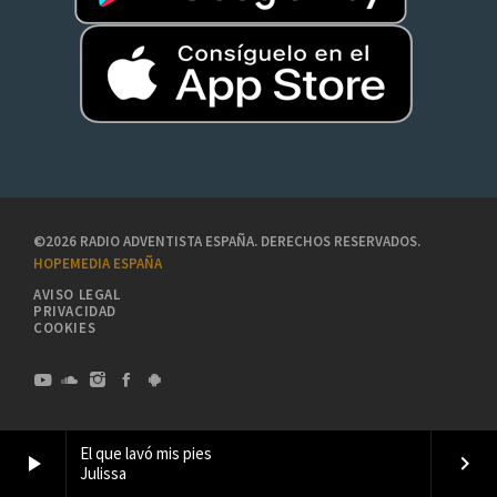
©2026 RADIO ADVENTISTA ESPAÑA. DERECHOS RESERVADOS.
HOPEMEDIA ESPAÑA
AVISO LEGAL
PRIVACIDAD
COOKIES
El que lavó mis pies
play_arrow
keyboard_arrow_right
Julissa