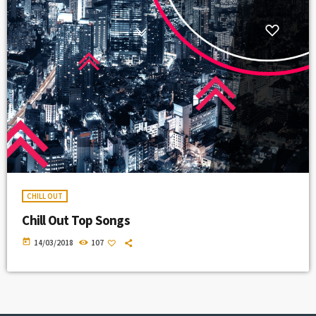
CHILL OUT
Chill Out Top Songs
today
14/03/2018
107