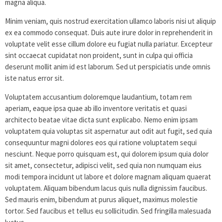
magna aliqua.
Minim veniam, quis nostrud exercitation ullamco laboris nisi ut aliquip
ex ea commodo consequat. Duis aute irure dolor in reprehenderit in
voluptate velit esse cillum dolore eu fugiat nulla pariatur. Excepteur
sint occaecat cupidatat non proident, sunt in culpa qui officia
deserunt mollit anim id est laborum. Sed ut perspiciatis unde omnis
iste natus error sit.
Voluptatem accusantium doloremque laudantium, totam rem
aperiam, eaque ipsa quae ab illo inventore veritatis et quasi
architecto beatae vitae dicta sunt explicabo. Nemo enim ipsam
voluptatem quia voluptas sit aspernatur aut odit aut fugit, sed quia
consequuntur magni dolores eos qui ratione voluptatem sequi
nesciunt. Neque porro quisquam est, qui dolorem ipsum quia dolor
sit amet, consectetur, adipisci velit, sed quia non numquam eius
modi tempora incidunt ut labore et dolore magnam aliquam quaerat
voluptatem. Aliquam bibendum lacus quis nulla dignissim faucibus.
Sed mauris enim, bibendum at purus aliquet, maximus molestie
tortor. Sed faucibus et tellus eu sollicitudin. Sed fringilla malesuada