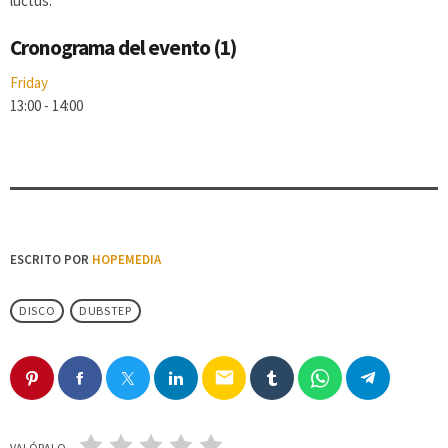
luctus.
Cronograma del evento (1)
Friday
13:00
-
14:00
ESCRITO POR
HOPEMEDIA
DISCO
DUBSTEP
email
VALÓRALO