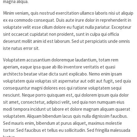
magna aliqua.
Minim veniam, quis nostrud exercitation ullamco laboris nisi ut aliquip
ex ea commodo consequat. Duis aute irure dolor in reprehenderit in
voluptate velit esse cillum dolore eu fugiat nulla pariatur. Excepteur
sint occaecat cupidatat non proident, sunt in culpa qui officia
deserunt mollit anim id est laborum. Sed ut perspiciatis unde omnis
iste natus error sit.
Voluptatem accusantium doloremque laudantium, totam rem
aperiam, eaque ipsa quae ab illo inventore veritatis et quasi
architecto beatae vitae dicta sunt explicabo. Nemo enim ipsam
voluptatem quia voluptas sit aspernatur aut odit aut fugit, sed quia
consequuntur magni dolores eos qui ratione voluptatem sequi
nesciunt. Neque porro quisquam est, qui dolorem ipsum quia dolor
sit amet, consectetur, adipisci velit, sed quia non numquam eius
modi tempora incidunt ut labore et dolore magnam aliquam quaerat
voluptatem. Aliquam bibendum lacus quis nulla dignissim faucibus.
Sed mauris enim, bibendum at purus aliquet, maximus molestie
tortor. Sed faucibus et tellus eu sollicitudin. Sed fringilla malesuada