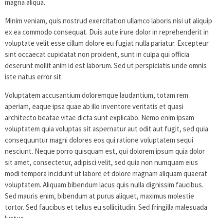
magna aliqua.
Minim veniam, quis nostrud exercitation ullamco laboris nisi ut aliquip
ex ea commodo consequat. Duis aute irure dolor in reprehenderit in
voluptate velit esse cillum dolore eu fugiat nulla pariatur. Excepteur
sint occaecat cupidatat non proident, sunt in culpa qui officia
deserunt mollit anim id est laborum. Sed ut perspiciatis unde omnis
iste natus error sit.
Voluptatem accusantium doloremque laudantium, totam rem
aperiam, eaque ipsa quae ab illo inventore veritatis et quasi
architecto beatae vitae dicta sunt explicabo. Nemo enim ipsam
voluptatem quia voluptas sit aspernatur aut odit aut fugit, sed quia
consequuntur magni dolores eos qui ratione voluptatem sequi
nesciunt. Neque porro quisquam est, qui dolorem ipsum quia dolor
sit amet, consectetur, adipisci velit, sed quia non numquam eius
modi tempora incidunt ut labore et dolore magnam aliquam quaerat
voluptatem. Aliquam bibendum lacus quis nulla dignissim faucibus.
Sed mauris enim, bibendum at purus aliquet, maximus molestie
tortor. Sed faucibus et tellus eu sollicitudin. Sed fringilla malesuada