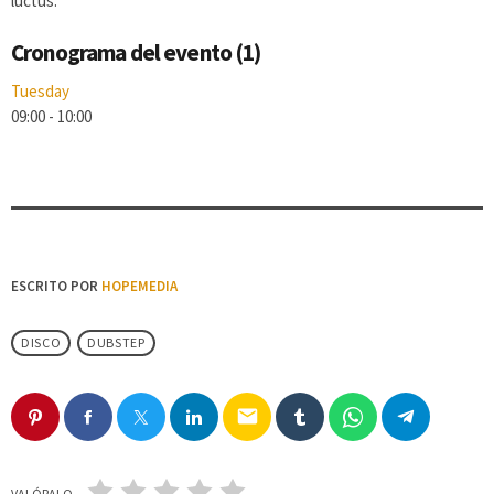
luctus.
Cronograma del evento (1)
Tuesday
09:00
-
10:00
ESCRITO POR
HOPEMEDIA
DISCO
DUBSTEP
email
VALÓRALO